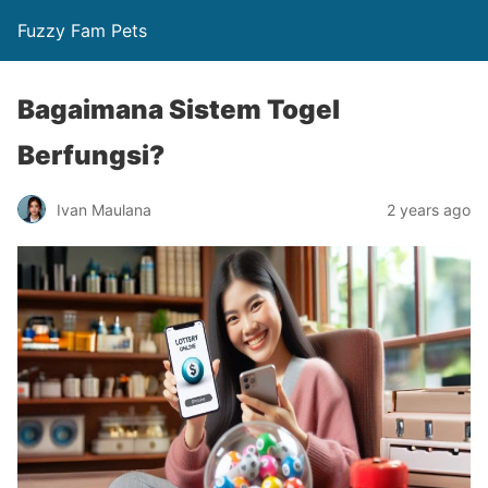
Fuzzy Fam Pets
Bagaimana Sistem Togel
Berfungsi?
Ivan Maulana
2 years ago