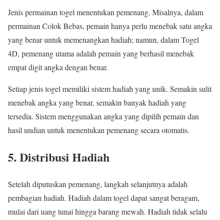
Jenis permainan togel menentukan pemenang. Misalnya, dalam
permainan Colok Bebas, pemain hanya perlu menebak satu angka
yang benar untuk memenangkan hadiah; namun, dalam Togel
4D, pemenang utama adalah pemain yang berhasil menebak
empat digit angka dengan benar.
Setiap jenis togel memiliki sistem hadiah yang unik. Semakin sulit
menebak angka yang benar, semakin banyak hadiah yang
tersedia. Sistem menggunakan angka yang dipilih pemain dan
hasil undian untuk menentukan pemenang secara otomatis.
5. Distribusi Hadiah
Setelah diputuskan pemenang, langkah selanjutnya adalah
pembagian hadiah. Hadiah dalam togel dapat sangat beragam,
mulai dari uang tunai hingga barang mewah. Hadiah tidak selalu