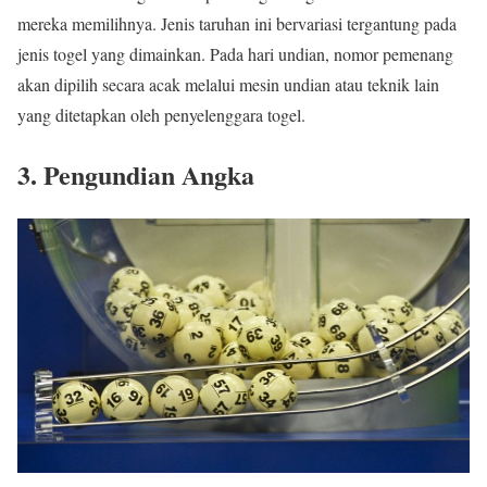
mereka memilihnya. Jenis taruhan ini bervariasi tergantung pada
jenis togel yang dimainkan. Pada hari undian, nomor pemenang
akan dipilih secara acak melalui mesin undian atau teknik lain
yang ditetapkan oleh penyelenggara togel.
3. Pengundian Angka