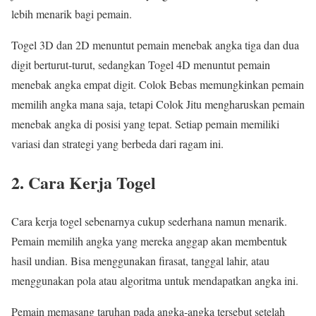
lebih menarik bagi pemain.
Togel 3D dan 2D menuntut pemain menebak angka tiga dan dua
digit berturut-turut, sedangkan Togel 4D menuntut pemain
menebak angka empat digit. Colok Bebas memungkinkan pemain
memilih angka mana saja, tetapi Colok Jitu mengharuskan pemain
menebak angka di posisi yang tepat. Setiap pemain memiliki
variasi dan strategi yang berbeda dari ragam ini.
2. Cara Kerja Togel
Cara kerja togel sebenarnya cukup sederhana namun menarik.
Pemain memilih angka yang mereka anggap akan membentuk
hasil undian. Bisa menggunakan firasat, tanggal lahir, atau
menggunakan pola atau algoritma untuk mendapatkan angka ini.
Pemain memasang taruhan pada angka-angka tersebut setelah