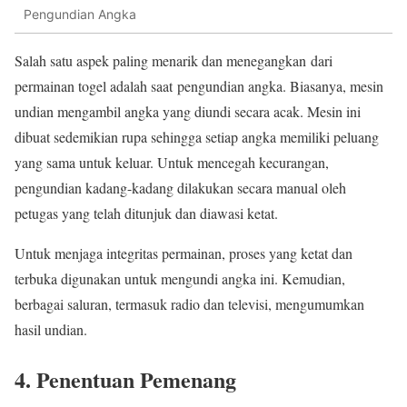
Pengundian Angka
Salah satu aspek paling menarik dan menegangkan dari
permainan togel adalah saat pengundian angka. Biasanya, mesin
undian mengambil angka yang diundi secara acak. Mesin ini
dibuat sedemikian rupa sehingga setiap angka memiliki peluang
yang sama untuk keluar. Untuk mencegah kecurangan,
pengundian kadang-kadang dilakukan secara manual oleh
petugas yang telah ditunjuk dan diawasi ketat.
Untuk menjaga integritas permainan, proses yang ketat dan
terbuka digunakan untuk mengundi angka ini. Kemudian,
berbagai saluran, termasuk radio dan televisi, mengumumkan
hasil undian.
4. Penentuan Pemenang