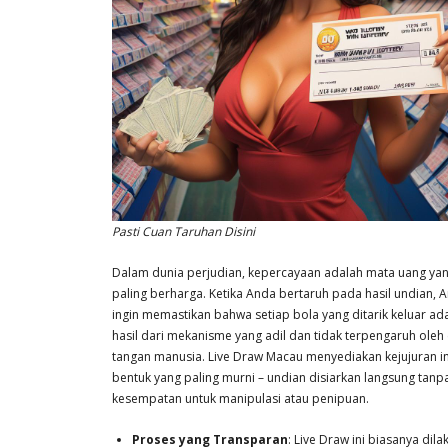
Pasti Cuan Taruhan Disini
Dalam dunia perjudian, kepercayaan adalah mata uang ya
paling berharga. Ketika Anda bertaruh pada hasil undian, 
ingin memastikan bahwa setiap bola yang ditarik keluar ad
hasil dari mekanisme yang adil dan tidak terpengaruh ole
tangan manusia.
Live Draw Macau
menyediakan kejujuran i
bentuk yang paling murni – undian disiarkan langsung tanp
kesempatan untuk manipulasi atau penipuan.
Proses yang Transparan
: Live Draw ini biasanya dil