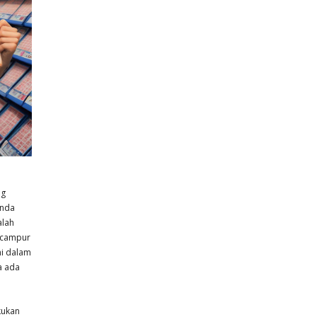
ng
Anda
alah
h campur
ni dalam
a ada
akukan