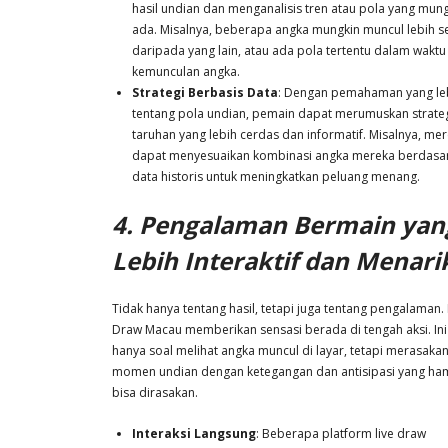
hasil undian dan menganalisis tren atau pola yang mun
ada. Misalnya, beberapa angka mungkin muncul lebih s
daripada yang lain, atau ada pola tertentu dalam waktu
kemunculan angka.
Strategi Berbasis Data
: Dengan pemahaman yang leb
tentang pola undian, pemain dapat merumuskan strate
taruhan yang lebih cerdas dan informatif. Misalnya, me
dapat menyesuaikan kombinasi angka mereka berdasa
data historis untuk meningkatkan peluang menang.
4. Pengalaman Bermain yan
Lebih Interaktif dan Menari
Tidak hanya tentang hasil, tetapi juga tentang pengalaman.
Draw Macau
memberikan sensasi berada di tengah aksi. In
hanya soal melihat angka muncul di layar, tetapi merasakan
momen undian dengan ketegangan dan antisipasi yang ha
bisa dirasakan.
Interaksi Langsung
: Beberapa platform live draw