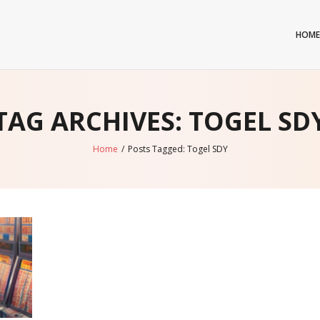
HOME
TAG ARCHIVES: TOGEL SD
Home
/
Posts Tagged:
Togel SDY