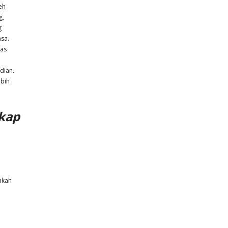
eh
g,
g
asa.
tas
dian.
ebih
gkap
akah