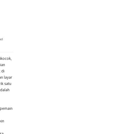
el
ikocok,
ian
 di
n layar
ik satu
adalah
a pemain
kin
sa